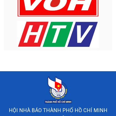
HỘI NHÀ BÁO THÀNH PHỐ HỒ CHÍ MINH