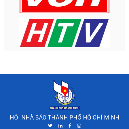
HỘI NHÀ BÁO THÀNH PHỐ HỒ CHÍ MINH