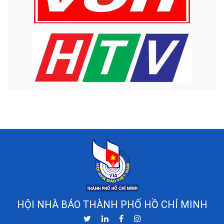
HỘI NHÀ BÁO THÀNH PHỐ HỒ CHÍ MINH