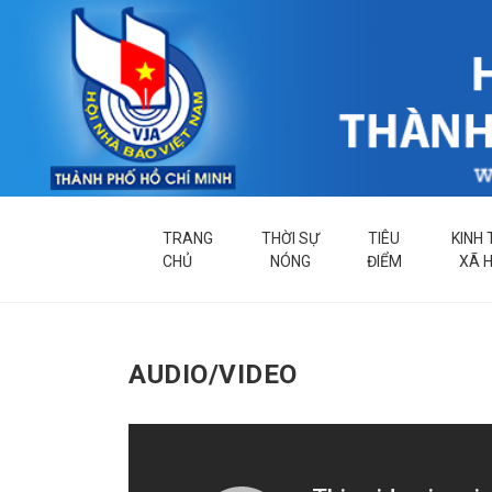
TRANG
THỜI SỰ
TIÊU
KINH 
CHỦ
NÓNG
ĐIỂM
XÃ H
AUDIO/VIDEO