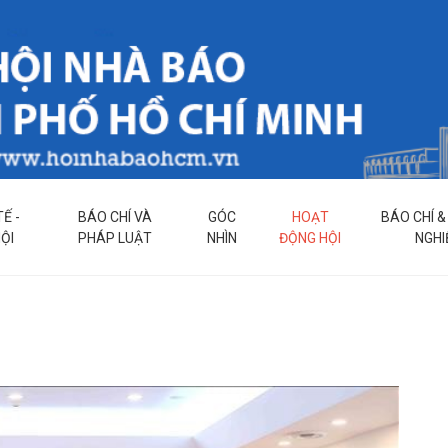
TẾ -
BÁO CHÍ VÀ
GÓC
HOẠT
BÁO CHÍ 
ỘI
PHÁP LUẬT
NHÌN
ĐỘNG HỘI
NGHI