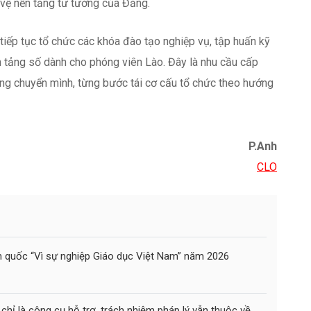
P.Anh
CLO
n quốc “Vì sự nghiệp Giáo dục Việt Nam” năm 2026
chỉ là công cụ hỗ trợ, trách nhiệm pháp lý vẫn thuộc về