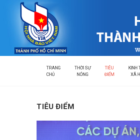
TRANG
THỜI SỰ
TIÊU
KINH 
CHỦ
NÓNG
ĐIỂM
XÃ H
TIÊU ĐIỂM