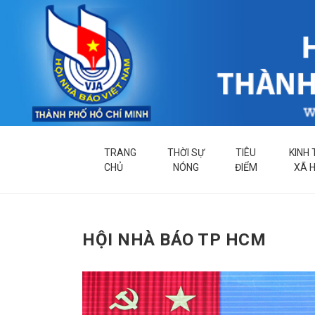
TRANG
THỜI SỰ
TIÊU
KINH 
CHỦ
NÓNG
ĐIỂM
XÃ H
HỘI NHÀ BÁO TP HCM