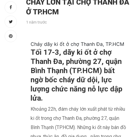
CHÁY LỚN TẠI CHỢ THANH ĐA
Ở TP.HCM
1 năm trước
Cháy dãy ki ốt ở chợ Thanh Đa, TP.HCM
Tối 17-3, dãy ki ốt ở chợ
Thanh Đa, phường 27, quận
Bình Thạnh (TP.HCM) bất
ngờ bốc cháy dữ dội, lực
lượng chức năng nỗ lực dập
lửa.
Khoảng 22h, đám cháy lớn xuất phát từ nhiều
ki ốt trong chợ Thanh Đa, phường 27, quận
Bình Thạnh (TP.HCM). Những ki ốt này bán đồ
nhựa, thức ăn, đồ gia dụng... nằm trong chợ