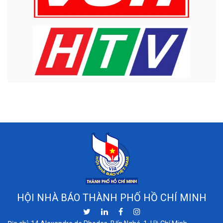
HỘI NHÀ BÁO THÀNH PHỐ HỒ CHÍ MINH